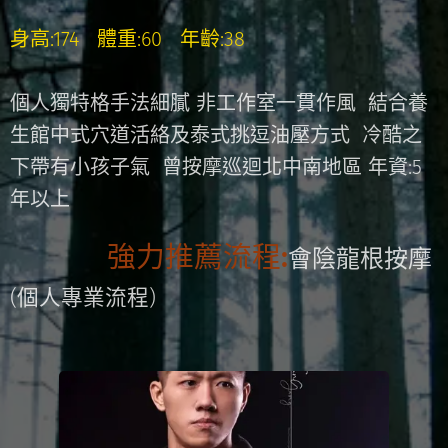
身高:174 體重:60 年齡:38
個人獨特格手法細膩 非工作室一貫作風 結合養
生館中式穴道活絡及泰式挑逗油壓方式 冷酷之
下帶有小孩子氣 曾按摩巡迴北中南地區 年資:5
年以上
強力推薦流程:
會陰龍根按摩
(個人專業流程)