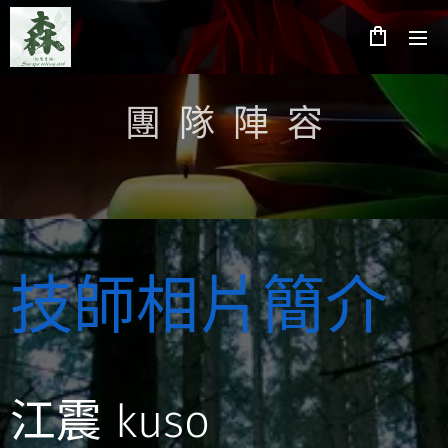
團 隊 陣 容
技師相片簡介
江震 kuso